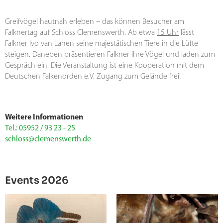
Greifvögel hautnah erleben – das können Besucher am
Falknertag auf Schloss Clemenswerth. Ab etwa
15 Uhr
lässt
Falkner Ivo van Lanen seine majestätischen Tiere in die Lüfte
steigen. Daneben präsentieren Falkner ihre Vögel und laden zum
Gespräch ein. Die Veranstaltung ist eine Kooperation mit dem
Deutschen Falkenorden e.V. Zugang zum Gelände frei!
Weitere Informationen
Tel.: 05952 / 93 23 - 25
schloss@clemenswerth.de
Events 2026