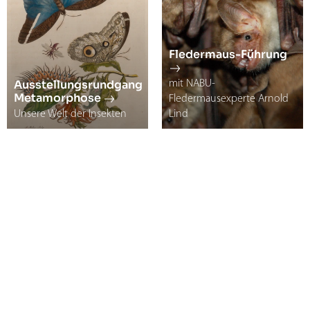
Fledermaus-Führung
Ausstellungsrundgang
mit NABU-
Metamorphose
Fledermausexperte Arnold
Unsere Welt der Insekten
Lind