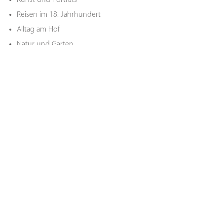
Reisen im 18. Jahrhundert
Alltag am Hof
Natur und Garten
Barock mit allen Sinnen
Weitere Themen sind nach Absprache möglich.
Angebote online buchen
« Vorheriger Monat
August 2026
Nächster Monat »
Mo
Di
Mi
Do
Fr
Sa
So